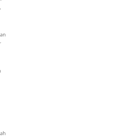
,
 an
r
m
n
nah