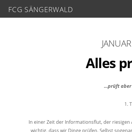
FCG SÄNGERWALD
JANUAR
Alles p
…prüft aber 
1. 
In einer Zeit der Informationsflut, der riesig
wichtig, dass wir Dinge prüfen. Selbst sogen