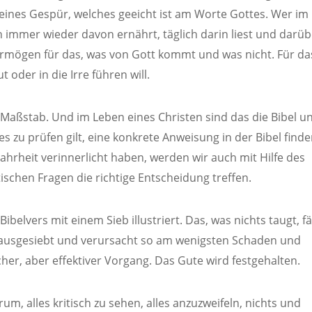
feines Gespür, welches geeicht ist am Worte Gottes. Wer im
h immer wieder davon ernährt, täglich darin liest und darüb
ermögen für das, was von Gott kommt und was nicht. Für da
t oder in die Irre führen will.
 Maßstab. Und im Leben eines Christen sind das die Bibel u
s es zu prüfen gilt, eine konkrete Anweisung in der Bibel finde
hrheit verinnerlicht haben, werden wir auch mit Hilfe des
ischen Fragen die richtige Entscheidung treffen.
belvers mit einem Sieb illustriert. Das, was nichts taugt, fäl
rd ausgesiebt und verursacht so am wenigsten Schaden und
acher, aber effektiver Vorgang. Das Gute wird festgehalten.
m, alles kritisch zu sehen, alles anzuzweifeln, nichts und