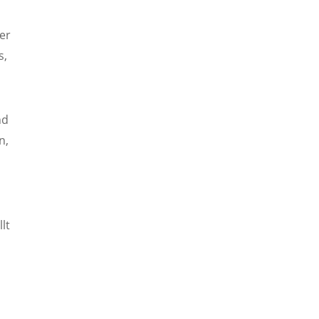
er
s,
nd
n,
lt