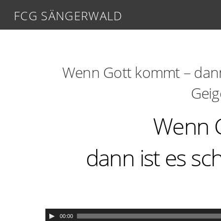
FCG SÄNGERWALD
Wenn Gott kommt – dann 
Geig
Wenn G
dann ist es sc
00:00