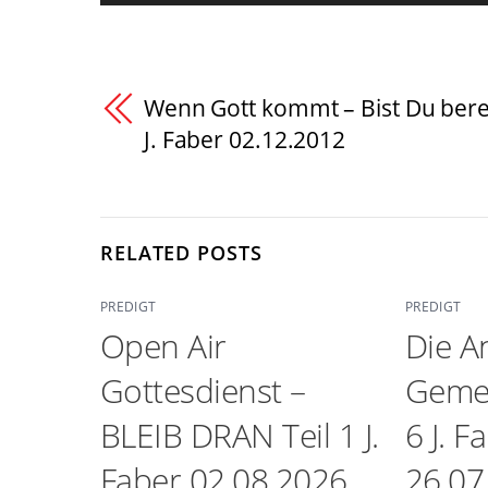
Wenn Gott kommt – Bist Du bere
J. Faber 02.12.2012
RELATED POSTS
PREDIGT
PREDIGT
Open Air
Die A
Gottesdienst –
Gemei
BLEIB DRAN Teil 1 J.
6 J. F
Faber 02.08.2026
26.07